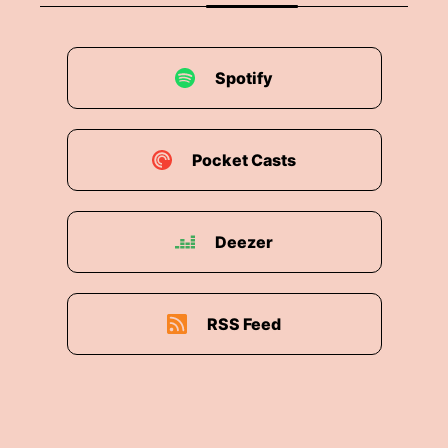
00:02:05: Da treffe ich mir den ganzen
speziellen Folge auf.
Spotify
00:02:08: Warum ist diese Besondung?
00:02:10: Aus zwei Gründen!
Pocket Casts
00:02:12: Einmal habe ich zwei Gäste.
00:02:15: Das hatte ich selten.
Deezer
00:02:16: Normalerweise sind es eine.
00:02:18: Es gab zwar schon, aber wirklich nur
RSS Feed
drei oder vier Mal.
00:02:21: Ich habe heute zwei Geste ... Die
beiden sind hervorragende Beispiele von
typischen Schweizer Software-Unternehmern.