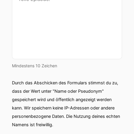
Service der Schweiz.
00:01:07: Brauchen Sie jetzt einen kostenlosen
Beratungstermin unter kvit.ch.
00:01:12: slash five a. Heute ist Mittwoch, der
vierundzwanzigste Juni zwanzig
sechsundzwenzig.
00:01:20: Aber es ist ein bisschen spezieller Tag
Mindestens 10 Zeichen
weil wir sind heute am zweiten Swiss Software
Festival in Abtaumbassel.
Durch das Abschicken des Formulars stimmst du zu,
00:01:29: Und der Podcast wird heute live
dass der Wert unter "Name oder Pseudonym"
aufgenommen.
gespeichert wird und öffentlich angezeigt werden
kann. Wir speichern keine IP-Adressen oder andere
00:01:33: Ich habe bis jetzt schon sixty-fünf
personenbezogene Daten. Die Nutzung deines echten
Folgen gemacht von diesem Podcast.
Namens ist freiwillig.
00:01:37: Das Publikum, das hier vor mir sitzt,